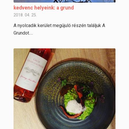
kedvenc helyeink: a grund
2018. 04. 25.
A nyolcadik kerület megújuló részén találjuk A
Grundot.…