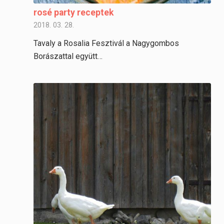
rosé party receptek
2018. 03. 28.
Tavaly a Rosalia Fesztivál a Nagygombos
Borászattal együtt…