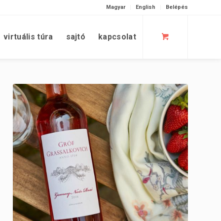
Magyar
English
Belépés
virtuális túra
sajtó
kapcsolat