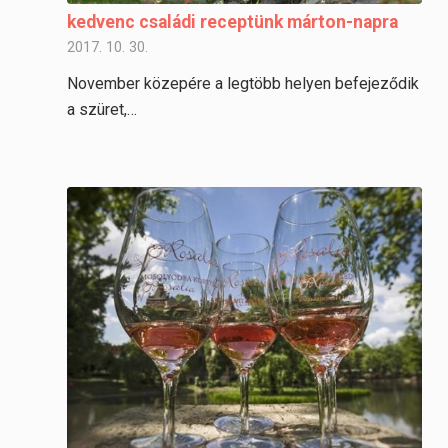
kedvenc családi receptünk márton-napra
2017. 10. 30.
November közepére a legtöbb helyen befejeződik
a szüret,…