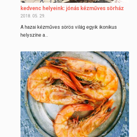
kedvenc helyeink: jónás kézműves sörház
2018. 05. 29.
A hazai kézműves sörös világ egyik ikonikus
helyszíne a…