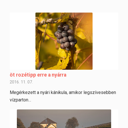
öt rozétipp erre a nyárra
2016. 11. 07.
Megérkezett a nyári kánikula, amikor legszívesebben
vízparton…