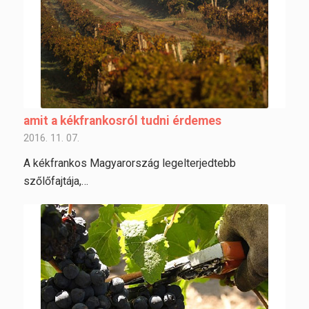
amit a kékfrankosról tudni érdemes
2016. 11. 07.
A kékfrankos Magyarország legelterjedtebb
szőlőfajtája,…