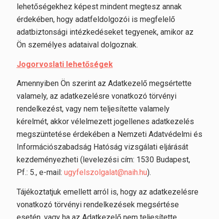
lehetőségekhez képest mindent megtesz annak
érdekében, hogy adatfeldolgozói is megfelelő
adatbiztonsági intézkedéseket tegyenek, amikor az
Ön személyes adataival dolgoznak.
Jogorvoslati lehetőségek
Amennyiben Ön szerint az Adatkezelő megsértette
valamely, az adatkezelésre vonatkozó törvényi
rendelkezést, vagy nem teljesítette valamely
kérelmét, akkor vélelmezett jogellenes adatkezelés
megszüntetése érdekében a Nemzeti Adatvédelmi és
Információszabadság Hatóság vizsgálati eljárását
kezdeményezheti (levelezési cím: 1530 Budapest,
Pf.: 5., e-mail:
ugyfelszolgalat@naih.hu
).
Tájékoztatjuk emellett arról is, hogy az adatkezelésre
vonatkozó törvényi rendelkezések megsértése
esetén, vagy ha az Adatkezelő nem teljesítette