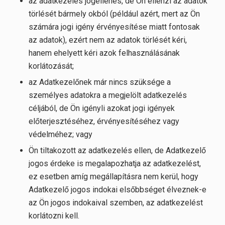
az adatkezelés jogellenes, de Ön ellenzi az adatok
törlését bármely okból (például azért, mert az Ön
számára jogi igény érvényesítése miatt fontosak
az adatok), ezért nem az adatok törlését kéri,
hanem ehelyett kéri azok felhasználásának
korlátozását;
az Adatkezelőnek már nincs szüksége a
személyes adatokra a megjelölt adatkezelés
céljából, de Ön igényli azokat jogi igények
előterjesztéséhez, érvényesítéséhez vagy
védelméhez; vagy
Ön tiltakozott az adatkezelés ellen, de Adatkezelő
jogos érdeke is megalapozhatja az adatkezelést,
ez esetben amíg megállapításra nem kerül, hogy
Adatkezelő jogos indokai elsőbbséget élveznek-e
az Ön jogos indokaival szemben, az adatkezelést
korlátozni kell.