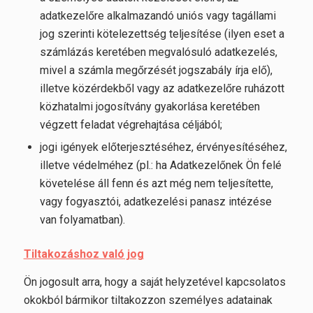
adatkezelőre alkalmazandó uniós vagy tagállami
jog szerinti kötelezettség teljesítése (ilyen eset a
számlázás keretében megvalósuló adatkezelés,
mivel a számla megőrzését jogszabály írja elő),
illetve közérdekből vagy az adatkezelőre ruházott
közhatalmi jogosítvány gyakorlása keretében
végzett feladat végrehajtása céljából;
jogi igények előterjesztéséhez, érvényesítéséhez,
illetve védelméhez (pl.: ha Adatkezelőnek Ön felé
követelése áll fenn és azt még nem teljesítette,
vagy fogyasztói, adatkezelési panasz intézése
van folyamatban).
Tiltakozáshoz való jog
Ön jogosult arra, hogy a saját helyzetével kapcsolatos
okokból bármikor tiltakozzon személyes adatainak