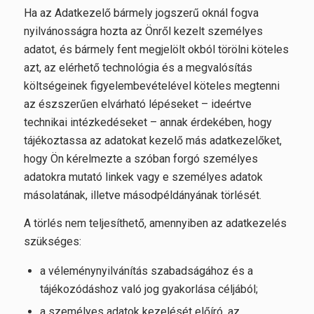
Ha az Adatkezelő bármely jogszerű oknál fogva
nyilvánosságra hozta az Önről kezelt személyes
adatot, és bármely fent megjelölt okból törölni köteles
azt, az elérhető technológia és a megvalósítás
költségeinek figyelembevételével köteles megtenni
az észszerűen elvárható lépéseket – ideértve
technikai intézkedéseket – annak érdekében, hogy
tájékoztassa az adatokat kezelő más adatkezelőket,
hogy Ön kérelmezte a szóban forgó személyes
adatokra mutató linkek vagy e személyes adatok
másolatának, illetve másodpéldányának törlését.
A törlés nem teljesíthető, amennyiben az adatkezelés
szükséges:
a véleménynyilvánítás szabadságához és a
tájékozódáshoz való jog gyakorlása céljából;
a személyes adatok kezelését előíró, az