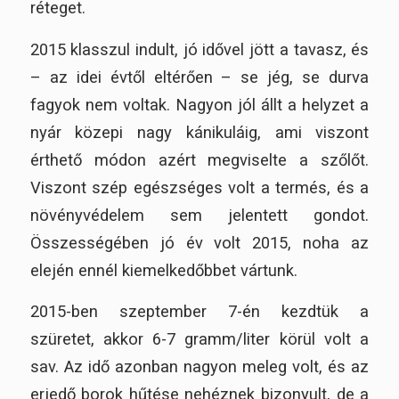
réteget.
2015 klasszul indult, jó idővel jött a tavasz, és
– az idei évtől eltérően – se jég, se durva
fagyok nem voltak. Nagyon jól állt a helyzet a
nyár közepi nagy kánikuláig, ami viszont
érthető módon azért megviselte a szőlőt.
Viszont szép egészséges volt a termés, és a
növényvédelem sem jelentett gondot.
Összességében jó év volt 2015, noha az
elején ennél kiemelkedőbbet vártunk.
2015-ben szeptember 7-én kezdtük a
szüretet, akkor 6-7 gramm/liter körül volt a
sav. Az idő azonban nagyon meleg volt, és az
erjedő borok hűtése nehéznek bizonyult, de a