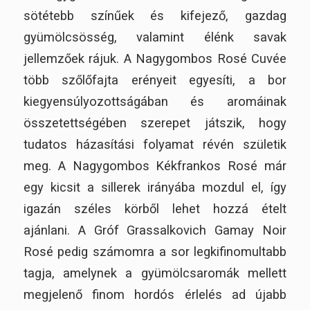
sötétebb színűek és kifejező, gazdag
gyümölcsösség, valamint élénk savak
jellemzőek rájuk. A Nagygombos Rosé Cuvée
több szőlőfajta erényeit egyesíti, a bor
kiegyensúlyozottságában és aromáinak
összetettségében szerepet játszik, hogy
tudatos házasítási folyamat révén születik
meg. A Nagygombos Kékfrankos Rosé már
egy kicsit a sillerek irányába mozdul el, így
igazán széles körből lehet hozzá ételt
ajánlani. A Gróf Grassalkovich Gamay Noir
Rosé pedig számomra a sor legkifinomultabb
tagja, amelynek a gyümölcsaromák mellett
megjelenő finom hordós érlelés ad újabb