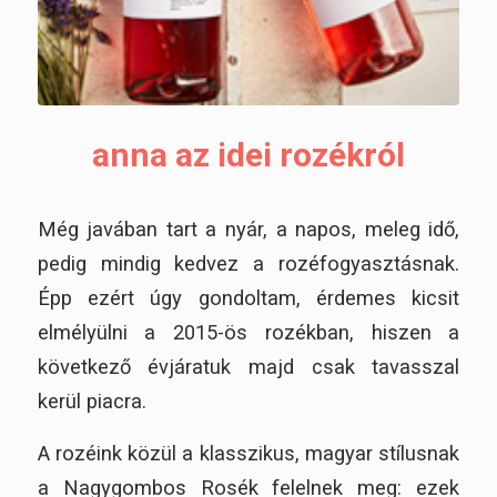
anna az idei rozékról
Még javában tart a nyár, a napos, meleg idő,
pedig mindig kedvez a rozéfogyasztásnak.
Épp ezért úgy gondoltam, érdemes kicsit
elmélyülni a 2015-ös rozékban, hiszen a
következő évjáratuk majd csak tavasszal
kerül piacra.
A rozéink közül a klasszikus, magyar stílusnak
a Nagygombos Rosék felelnek meg: ezek