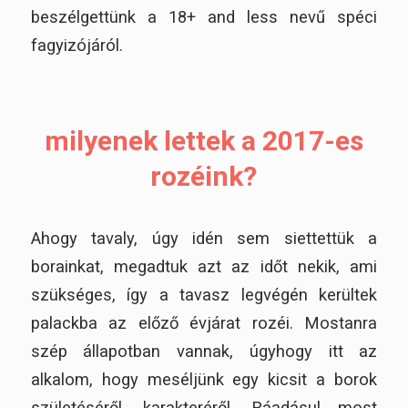
beszélgettünk a 18+ and less nevű spéci
fagyizójáról.
milyenek lettek a 2017-es
rozéink?
Ahogy tavaly, úgy idén sem siettettük a
borainkat, megadtuk azt az időt nekik, ami
szükséges, így a tavasz legvégén kerültek
palackba az előző évjárat rozéi. Mostanra
szép állapotban vannak, úgyhogy itt az
alkalom, hogy meséljünk egy kicsit a borok
születéséről, karakteréről. Ráadásul most