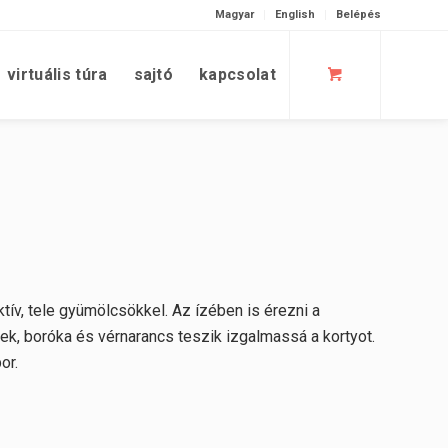
Magyar
English
Belépés
virtuális túra
sajtó
kapcsolat
raktív, tele gyümölcsökkel. Az ízében is érezni a
ek, boróka és vérnarancs teszik izgalmassá a kortyot.
or.