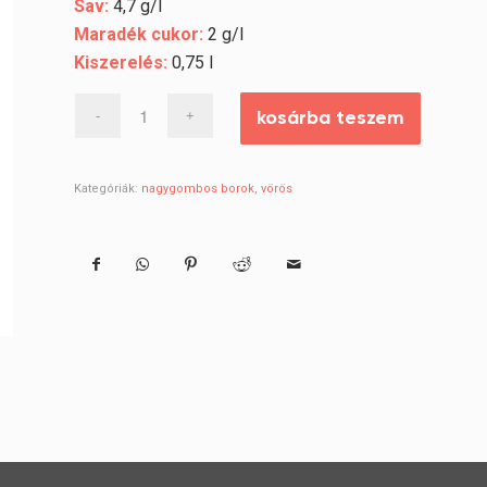
Sav:
4,7 g/l
Maradék cukor:
2 g/l
Kiszerelés:
0,75 l
kosárba teszem
Kategóriák:
nagygombos borok
,
vörös