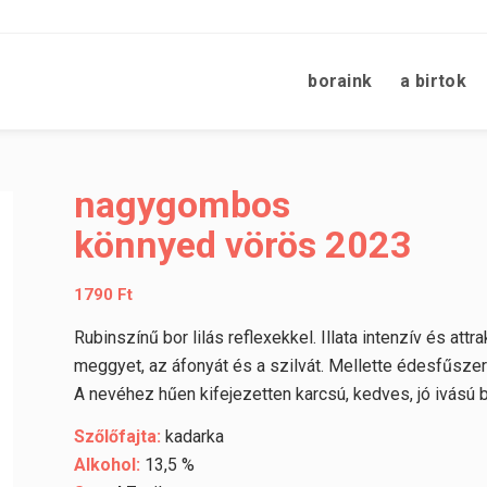
boraink
a birtok
nagygombos
könnyed vörös 2023
1790
Ft
Rubinszínű bor lilás reflexekkel. Illata intenzív és att
meggyet, az áfonyát és a szilvát. Mellette édesfűszer
A nevéhez hűen kifejezetten karcsú, kedves, jó ivású b
Szőlőfajta:
kadarka
Alkohol:
13,5 %