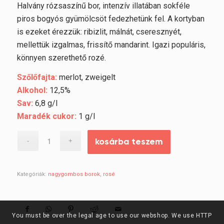
Halvány rózsaszínű bor, intenzív illatában sokféle
piros bogyós gyümölcsöt fedezhetünk fel. A kortyban
is ezeket érezzük: ribizlit, málnát, cseresznyét,
mellettük izgalmas, frissítő mandarint. Igazi populáris,
könnyen szerethető rozé.
Szőlőfajta:
merlot, zweigelt
Alkohol:
12,5%
Sav:
6,8 g/l
Maradék cukor:
1 g/l
kosárba teszem
Kategóriák:
nagygombos borok
,
rosé
You must be over the legal age to use our webshop. We use HTTP